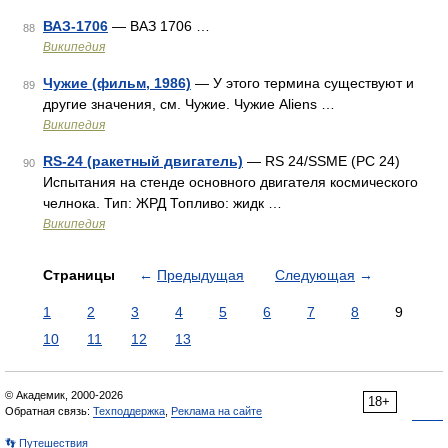
ВАЗ-1706
— ВАЗ 1706 …
88
Википедия
Чужие (фильм, 1986)
— У этого термина существуют и
89
другие значения, см. Чужие. Чужие Aliens …
Википедия
RS-24 (ракетный двигатель)
— RS 24/SSME (РС 24)
90
Испытания на стенде основного двигателя космического
челнока. Тип: ЖРД Топливо: жидк …
Википедия
Страницы
←
Предыдущая
Следующая
→
1
2
3
4
5
6
7
8
9
10
11
12
13
© Академик, 2000-2026
18+
Обратная связь:
Техподдержка
,
Реклама на сайте
👣 Путешествия