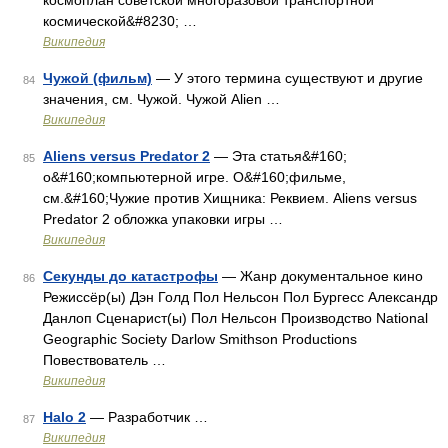
космоплан советской многоразовой транспортной
космической&#8230; …
Википедия
Чужой (фильм)
— У этого термина существуют и другие
84
значения, см. Чужой. Чужой Alien …
Википедия
Aliens versus Predator 2
— Эта статья&#160;
85
о&#160;компьютерной игре. О&#160;фильме,
см.&#160;Чужие против Хищника: Реквием. Aliens versus
Predator 2 обложка упаковки игры …
Википедия
Секунды до катастрофы
— Жанр документальное кино
86
Режиссёр(ы) Дэн Голд Пол Нельсон Пол Бургесс Александр
Данлоп Сценарист(ы) Пол Нельсон Производство National
Geographic Society Darlow Smithson Productions
Повествователь …
Википедия
Halo 2
— Разработчик …
87
Википедия