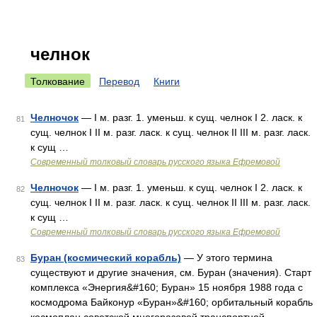
челнок
Толкование
Перевод
Книги
Челночок
— I м. разг. 1. уменьш. к сущ. челнок I 2. ласк. к
81
сущ. челнок I II м. разг. ласк. к сущ. челнок II III м. разг. ласк.
к сущ …
Современный толковый словарь русского языка Ефремовой
Челночок
— I м. разг. 1. уменьш. к сущ. челнок I 2. ласк. к
82
сущ. челнок I II м. разг. ласк. к сущ. челнок II III м. разг. ласк.
к сущ …
Современный толковый словарь русского языка Ефремовой
Буран (космический корабль)
— У этого термина
83
существуют и другие значения, см. Буран (значения). Старт
комплекса «Энергия&#160; Буран» 15 ноября 1988 года с
космодрома Байконур «Буран»&#160; орбитальный корабль